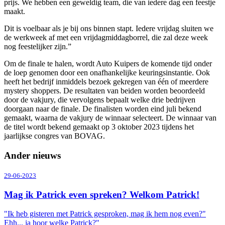
prijs. We hebben een geweldig team, die van iedere dag een feestje
maakt.
Dit is voelbaar als je bij ons binnen stapt. Iedere vrijdag sluiten we
de werkweek af met een vrijdagmiddagborrel, die zal deze week
nog feestelijker zijn.”
Om de finale te halen, wordt Auto Kuipers de komende tijd onder
de loep genomen door een onafhankelijke keuringsinstantie. Ook
heeft het bedrijf inmiddels bezoek gekregen van één of meerdere
mystery shoppers. De resultaten van beiden worden beoordeeld
door de vakjury, die vervolgens bepaalt welke drie bedrijven
doorgaan naar de finale. De finalisten worden eind juli bekend
gemaakt, waarna de vakjury de winnaar selecteert. De winnaar van
de titel wordt bekend gemaakt op 3 oktober 2023 tijdens het
jaarlijkse congres van BOVAG.
Ander nieuws
29-06-2023
Mag ik Patrick even spreken? Welkom Patrick!
"Ik heb gisteren met Patrick gesproken, mag ik hem nog even?"
Ehh... ja hoor welke Patrick?"