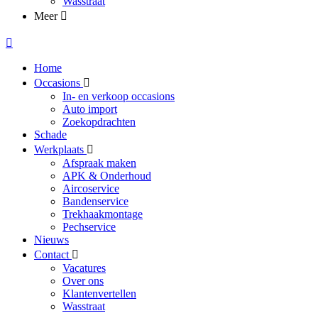
Wasstraat
Meer
Home
Occasions
In- en verkoop occasions
Auto import
Zoekopdrachten
Schade
Werkplaats
Afspraak maken
APK & Onderhoud
Aircoservice
Bandenservice
Trekhaakmontage
Pechservice
Nieuws
Contact
Vacatures
Over ons
Klantenvertellen
Wasstraat