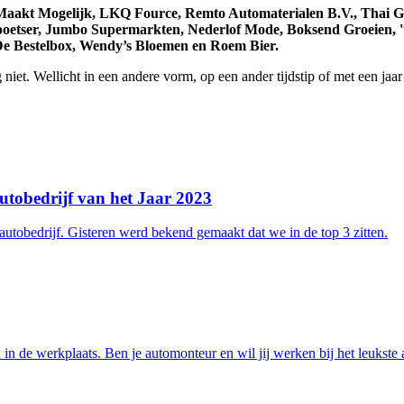
x Maakt Mogelijk, LKQ Fource, Remto Automaterialen B.V., Thai
poetser, Jumbo Supermarkten, Nederlof Mode, Boksend Groeien, '
De Bestelbox, Wendy’s Bloemen en Roem Bier.
niet. Wellicht in een andere vorm, op een ander tijdstip of met een ja
utobedrijf van het Jaar 2023
utobedrijf. Gisteren werd bekend gemaakt dat we in de top 3 zitten.
 in de werkplaats. Ben je automonteur en wil jij werken bij het leukste