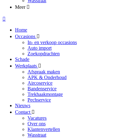
Wasstraat
Meer
Home
Occasions
In- en verkoop occasions
Auto import
Zoekopdrachten
Schade
Werkplaats
Afspraak maken
APK & Onderhoud
Aircoservice
Bandenservice
Trekhaakmontage
Pechservice
Nieuws
Contact
Vacatures
Over ons
Klantenvertellen
Wasstraat