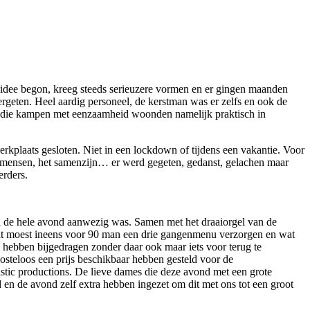
idee begon, kreeg steeds serieuzere vormen en er gingen maanden
geten. Heel aardig personeel, de kerstman was er zelfs en ook de
n die kampen met eenzaamheid woonden namelijk praktisch in
erkplaats gesloten. Niet in een lockdown of tijdens een vakantie. Voor
 de mensen, het samenzijn… er werd gegeten, gedanst, gelachen maar
rders.
en de hele avond aanwezig was. Samen met het draaiorgel van de
at moest ineens voor 90 man een drie gangenmenu verzorgen en wat
e hebben bijgedragen zonder daar ook maar iets voor terug te
kosteloos een prijs beschikbaar hebben gesteld voor de
stic productions. De lieve dames die deze avond met een grote
en de avond zelf extra hebben ingezet om dit met ons tot een groot