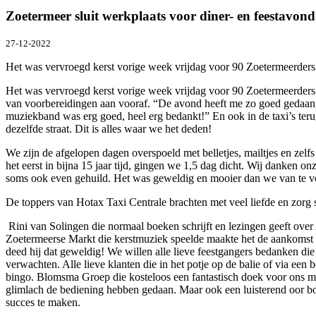
Zoetermeer sluit werkplaats voor diner- en feestavon
27-12-2022
Het was vervroegd kerst vorige week vrijdag voor 90 Zoetermeerders
Het was vervroegd kerst vorige week vrijdag voor 90 Zoetermeerders
van voorbereidingen aan vooraf. “De avond heeft me zo goed gedaan, 
muziekband was erg goed, heel erg bedankt!” En ook in de taxi’s te
dezelfde straat. Dit is alles waar we het deden!
We zijn de afgelopen dagen overspoeld met belletjes, mailtjes en zelf
het eerst in bijna 15 jaar tijd, gingen we 1,5 dag dicht. Wij danken 
soms ook even gehuild. Het was geweldig en mooier dan we van te v
De toppers van Hotax Taxi Centrale brachten met veel liefde en zorg 
Rini van Solingen die normaal boeken schrijft en lezingen geeft ove
Zoetermeerse Markt die kerstmuziek speelde maakte het de aankomst
deed hij dat geweldig! We willen alle lieve feestgangers bedanken di
verwachten. Alle lieve klanten die in het potje op de balie of via ee
bingo. Blomsma Groep die kosteloos een fantastisch doek voor ons ma
glimlach de bediening hebben gedaan. Maar ook een luisterend oor bod
succes te maken.