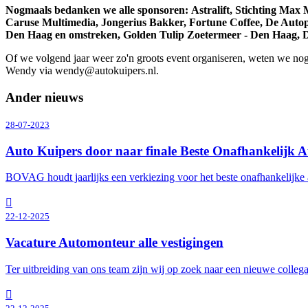
Nogmaals bedanken we alle sponsoren: Astralift, Stichting Ma
Caruse Multimedia, Jongerius Bakker, Fortune Coffee, De Auto
Den Haag en omstreken, Golden Tulip Zoetermeer - Den Haag, 
Of we volgend jaar weer zo'n groots event organiseren, weten we nog 
Wendy via wendy@autokuipers.nl.
Ander nieuws
28-07-2023
Auto Kuipers door naar finale Beste Onafhankelijk A
BOVAG houdt jaarlijks een verkiezing voor het beste onafhankelijke a
22-12-2025
Vacature Automonteur alle vestigingen
Ter uitbreiding van ons team zijn wij op zoek naar een nieuwe collega