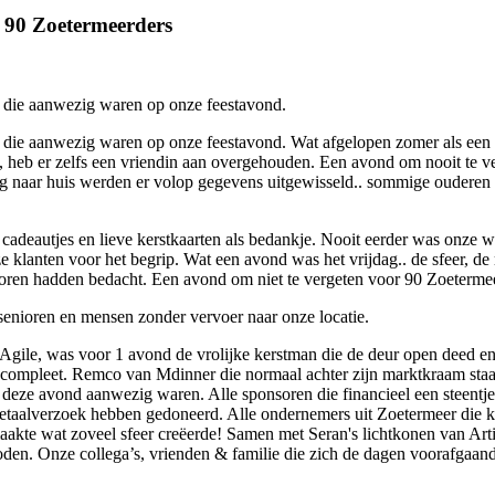
d 90 Zoetermeerders
 die aanwezig waren op onze feestavond.
 die aanwezig waren op onze feestavond. Wat afgelopen zomer als een 
heb er zelfs een vriendin aan overgehouden. Een avond om nooit te ver
rug naar huis werden er volop gegevens uitgewisseld.. sommige oudere
s cadeautjes en lieve kerstkaarten als bedankje. Nooit eerder was onze w
onze klanten voor het begrip. Wat een avond was het vrijdag.. de sfeer,
oren hadden bedacht. Een avond om niet te vergeten voor 90 Zoetermee
senioren en mensen zonder vervoer naar onze locatie.
r Agile, was voor 1 avond de vrolijke kerstman die de deur open deed 
 compleet. Remco van Mdinner die normaal achter zijn marktkraam sta
e deze avond aanwezig waren. Alle sponsoren die financieel een steentj
n betaalverzoek hebben gedoneerd. Alle ondernemers uit Zoetermeer die 
akte wat zoveel sfeer creëerde! Samen met Seran's lichtkonen van Arti
en. Onze collega’s, vrienden & familie die zich de dagen voorafgaand 