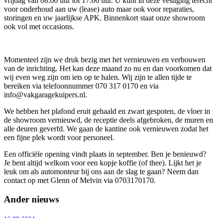
vrijdag van 08:00 uur tot 17:00 uur. U kunt in deze vestiging terecht
voor onderhoud aan uw (lease) auto maar ook voor reparaties,
storingen en uw jaarlijkse APK. Binnenkort staat onze showroom
ook vol met occasions.
Momenteel zijn we druk bezig met het vernieuwen en verbouwen
van de inrichting. Het kan deze maand zo nu en dan voorkomen dat
wij even weg zijn om iets op te halen. Wij zijn te allen tijde te
bereiken via telefoonnummer 070 317 0170 en via
info@vakgaragekuipers.nl.
We hebben het plafond eruit gehaald en zwart gespoten, de vloer in
de showroom vernieuwd, de receptie deels afgebroken, de muren en
alle deuren geverfd. We gaan de kantine ook vernieuwen zodat het
een fijne plek wordt voor personeel.
Een officiële opening vindt plaats in september. Ben je benieuwd?
Je bent altijd welkom voor een kopje koffie (of thee). Lijkt het je
leuk om als automonteur bij ons aan de slag te gaan? Neem dan
contact op met Glenn of Melvin via 0703170170.
Ander nieuws