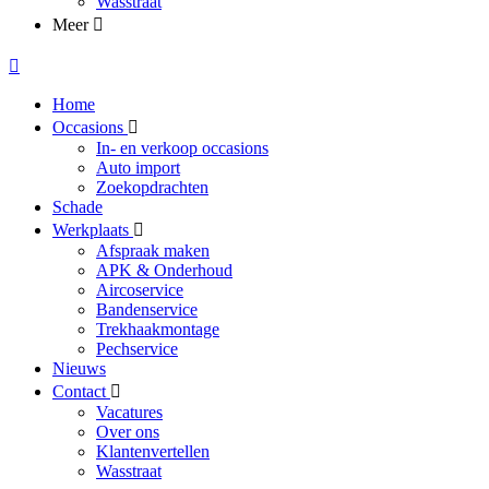
Wasstraat
Meer
Home
Occasions
In- en verkoop occasions
Auto import
Zoekopdrachten
Schade
Werkplaats
Afspraak maken
APK & Onderhoud
Aircoservice
Bandenservice
Trekhaakmontage
Pechservice
Nieuws
Contact
Vacatures
Over ons
Klantenvertellen
Wasstraat