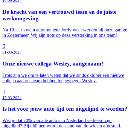
16-09-2024
De kracht van een vertrouwd team en de juiste
werkomgeving
Na 10 jaar kwam automonteur Jordy weer werken bij onze garage
in Zoetermeer. Wij zijn trots op deze versterking in ons team!
31-03-2023
Onze nieuwe collega Wesley, aangenaam!
Trots zijn we om te laten weten dat we sinds oktober een nieuwe
collega aan ons team hebben toegevoegd: Wesley.
17-03-2024
Is het voor jouw auto tijd om uitgelijnd te worden?
Wist je dat 70% van alle auto’s in Nederland verkeerd zijn
uitgelijnd? Bij uitlijnen wordt de stand van de wielen afgesteld.