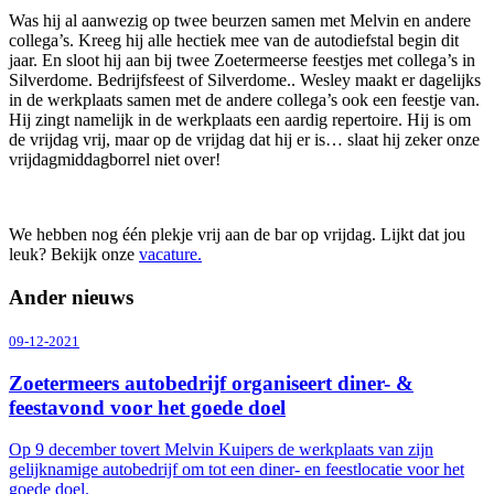
Was hij al aanwezig op twee beurzen samen met Melvin en andere
collega’s. Kreeg hij alle hectiek mee van de autodiefstal begin dit
jaar. En sloot hij aan bij twee Zoetermeerse feestjes met collega’s in
Silverdome. Bedrijfsfeest of Silverdome.. Wesley maakt er dagelijks
in de werkplaats samen met de andere collega’s ook een feestje van.
Hij zingt namelijk in de werkplaats een aardig repertoire. Hij is om
de vrijdag vrij, maar op de vrijdag dat hij er is… slaat hij zeker onze
vrijdagmiddagborrel niet over!
We hebben nog één plekje vrij aan de bar op vrijdag. Lijkt dat jou
leuk? Bekijk onze
vacature.
Ander nieuws
09-12-2021
Zoetermeers autobedrijf organiseert diner- &
feestavond voor het goede doel
Op 9 december tovert Melvin Kuipers de werkplaats van zijn
gelijknamige autobedrijf om tot een diner- en feestlocatie voor het
goede doel.