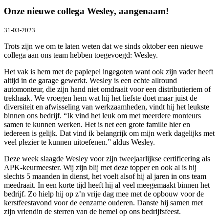
Onze nieuwe collega Wesley, aangenaam!
31-03-2023
Trots zijn we om te laten weten dat we sinds oktober een nieuwe
collega aan ons team hebben toegevoegd: Wesley.
Het vak is hem met de paplepel ingegoten want ook zijn vader heeft
altijd in de garage gewerkt. Wesley is een echte allround
automonteur, die zijn hand niet omdraait voor een distributieriem of
trekhaak. We vroegen hem wat hij het liefste doet maar juist de
diversiteit en afwisseling van werkzaamheden, vindt hij het leukste
binnen ons bedrijf. “Ik vind het leuk om met meerdere monteurs
samen te kunnen werken. Het is net een grote familie hier en
iedereen is gelijk. Dat vind ik belangrijk om mijn werk dagelijks met
veel plezier te kunnen uitoefenen.” aldus Wesley.
Deze week slaagde Wesley voor zijn tweejaarlijkse certificering als
APK-keurmeester. Wij zijn blij met deze topper en ook al is hij
slechts 5 maanden in dienst, het voelt alsof hij al jaren in ons team
meedraait. In een korte tijd heeft hij al veel meegemaakt binnen het
bedrijf. Zo hielp hij op z’n vrije dag mee met de opbouw voor de
kerstfeestavond voor de eenzame ouderen. Danste hij samen met
zijn vriendin de sterren van de hemel op ons bedrijfsfeest.