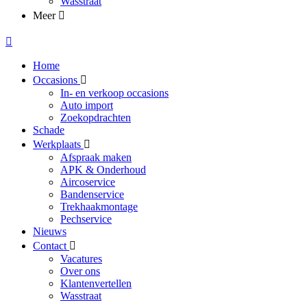
Wasstraat
Meer
Home
Occasions
In- en verkoop occasions
Auto import
Zoekopdrachten
Schade
Werkplaats
Afspraak maken
APK & Onderhoud
Aircoservice
Bandenservice
Trekhaakmontage
Pechservice
Nieuws
Contact
Vacatures
Over ons
Klantenvertellen
Wasstraat