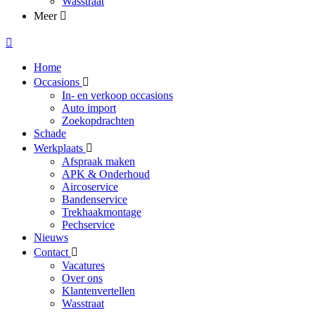
Wasstraat
Meer
Home
Occasions
In- en verkoop occasions
Auto import
Zoekopdrachten
Schade
Werkplaats
Afspraak maken
APK & Onderhoud
Aircoservice
Bandenservice
Trekhaakmontage
Pechservice
Nieuws
Contact
Vacatures
Over ons
Klantenvertellen
Wasstraat