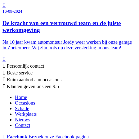
16-09-2024
De kracht van een vertrouwd team en de juiste
werkomgeving
Na 10 jaar kwam automonteur Jordy weer werken bij onze garage
in Zoetermeer. Wij zijn trots op deze versterking in ons team!
Persoonlijk contact
Beste service
Ruim aanbod aan occasions
Klanten geven ons een 9.5
Home
Occasions
Schade
Werkplaats
Nieuws
Contact
Facebook
Bezoek onze Facebook pagina