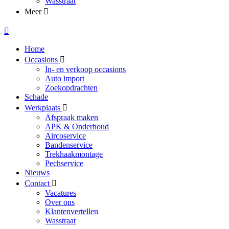
Wasstraat
Meer
Home
Occasions
In- en verkoop occasions
Auto import
Zoekopdrachten
Schade
Werkplaats
Afspraak maken
APK & Onderhoud
Aircoservice
Bandenservice
Trekhaakmontage
Pechservice
Nieuws
Contact
Vacatures
Over ons
Klantenvertellen
Wasstraat