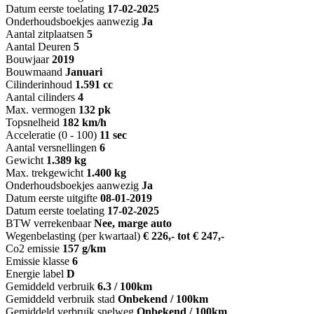
Datum eerste toelating
17-02-2025
Onderhoudsboekjes aanwezig
Ja
Aantal zitplaatsen
5
Aantal Deuren
5
Bouwjaar
2019
Bouwmaand
Januari
Cilinderinhoud
1.591 cc
Aantal cilinders
4
Max. vermogen
132 pk
Topsnelheid
182 km/h
Acceleratie (0 - 100)
11 sec
Aantal versnellingen
6
Gewicht
1.389 kg
Max. trekgewicht
1.400 kg
Onderhoudsboekjes aanwezig
Ja
Datum eerste uitgifte
08-01-2019
Datum eerste toelating
17-02-2025
BTW verrekenbaar
Nee, marge auto
Wegenbelasting (per kwartaal)
€ 226,- tot € 247,-
Co2 emissie
157 g/km
Emissie klasse
6
Energie label
D
Gemiddeld verbruik
6.3 / 100km
Gemiddeld verbruik stad
Onbekend / 100km
Gemiddeld verbruik snelweg
Onbekend / 100km