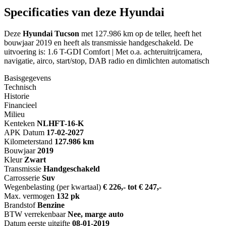
Specificaties van deze Hyundai
Deze
Hyundai Tucson
met 127.986 km op de teller, heeft het
bouwjaar 2019 en heeft als transmissie handgeschakeld. De
uitvoering is: 1.6 T-GDI Comfort | Met o.a. achteruitrijcamera,
navigatie, airco, start/stop, DAB radio en dimlichten automatisch
Basisgegevens
Technisch
Historie
Financieel
Milieu
Kenteken
NL
HFT-16-K
APK Datum
17-02-2027
Kilometerstand
127.986 km
Bouwjaar
2019
Kleur
Zwart
Transmissie
Handgeschakeld
Carrosserie
Suv
Wegenbelasting (per kwartaal)
€ 226,- tot € 247,-
Max. vermogen
132 pk
Brandstof
Benzine
BTW verrekenbaar
Nee, marge auto
Datum eerste uitgifte
08-01-2019