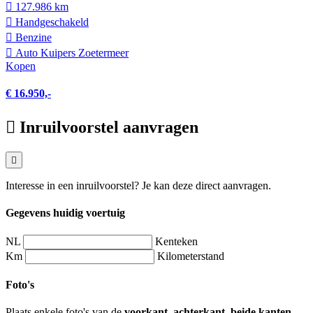
127.986 km
Hand­geschakeld
Benzine
Auto Kuipers Zoetermeer
Kopen
€ 16.950,-
Inruilvoorstel aanvragen
Interesse in een inruilvoorstel? Je kan deze direct aanvragen.
Gegevens huidig voertuig
NL
Kenteken
Km
Kilometerstand
Foto's
Plaats enkele foto's van de
voorkant, achterkant, beide kanten,