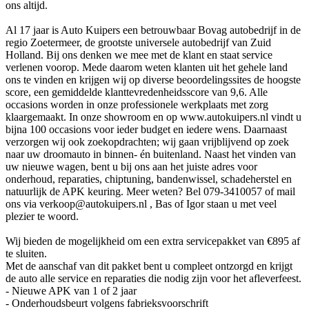
ons altijd.
Al 17 jaar is Auto Kuipers een betrouwbaar Bovag autobedrijf in de
regio Zoetermeer, de grootste universele autobedrijf van Zuid
Holland. Bij ons denken we mee met de klant en staat service
verlenen voorop. Mede daarom weten klanten uit het gehele land
ons te vinden en krijgen wij op diverse beoordelingssites de hoogste
score, een gemiddelde klanttevredenheidsscore van 9,6. Alle
occasions worden in onze professionele werkplaats met zorg
klaargemaakt. In onze showroom en op www.autokuipers.nl vindt u
bijna 100 occasions voor ieder budget en iedere wens. Daarnaast
verzorgen wij ook zoekopdrachten; wij gaan vrijblijvend op zoek
naar uw droomauto in binnen- én buitenland. Naast het vinden van
uw nieuwe wagen, bent u bij ons aan het juiste adres voor
onderhoud, reparaties, chiptuning, bandenwissel, schadeherstel en
natuurlijk de APK keuring. Meer weten? Bel 079-3410057 of mail
ons via verkoop@autokuipers.nl , Bas of Igor staan u met veel
plezier te woord.
Wij bieden de mogelijkheid om een extra servicepakket van €895 af
te sluiten.
Met de aanschaf van dit pakket bent u compleet ontzorgd en krijgt
de auto alle service en reparaties die nodig zijn voor het afleverfeest.
- Nieuwe APK van 1 of 2 jaar
- Onderhoudsbeurt volgens fabrieksvoorschrift