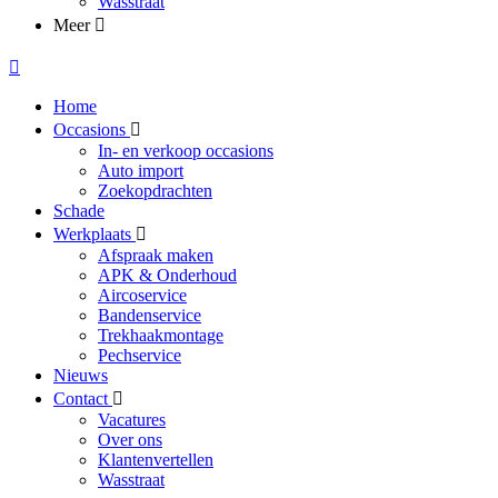
Wasstraat
Meer
Home
Occasions
In- en verkoop occasions
Auto import
Zoekopdrachten
Schade
Werkplaats
Afspraak maken
APK & Onderhoud
Aircoservice
Bandenservice
Trekhaakmontage
Pechservice
Nieuws
Contact
Vacatures
Over ons
Klantenvertellen
Wasstraat