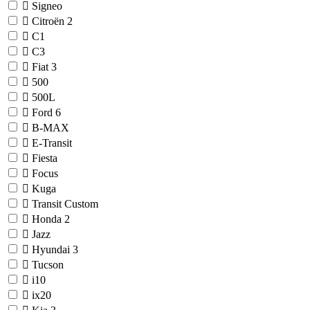
Signeo
Citroën
2
C1
C3
Fiat
3
500
500L
Ford
6
B-MAX
E-Transit
Fiesta
Focus
Kuga
Transit Custom
Honda
2
Jazz
Hyundai
3
Tucson
i10
ix20