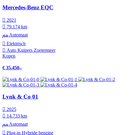
Mercedes-Benz EQC
2021
79.174 km
Automaat
Elektrisch
Auto Kuipers Zoetermeer
Kopen
€ 35.450,-
Lynk & Co 01
2025
14.733 km
Automaat
Plug-in Hybride benzine