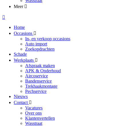
Wasstraat
Meer
Home
Occasions
In- en verkoop occasions
Auto import
Zoekopdrachten
Schade
Werkplaats
Afspraak maken
APK & Onderhoud
Aircoservice
Bandenservice
Trekhaakmontage
Pechservice
Nieuws
Contact
Vacatures
Over ons
Klantenvertellen
Wasstraat