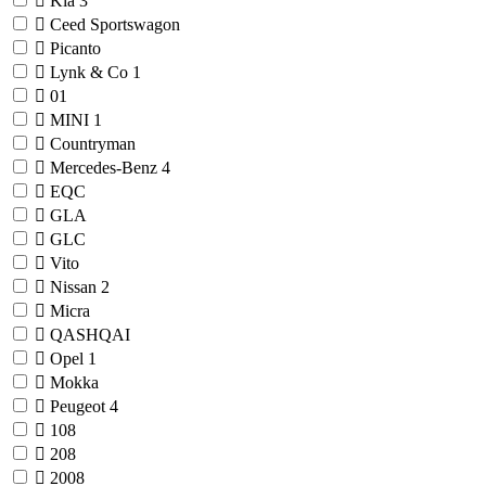
Kia
3
Ceed Sportswagon
Picanto
Lynk & Co
1
01
MINI
1
Countryman
Mercedes-Benz
4
EQC
GLA
GLC
Vito
Nissan
2
Micra
QASHQAI
Opel
1
Mokka
Peugeot
4
108
208
2008