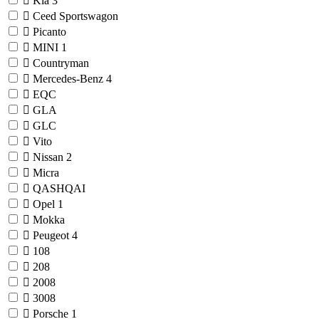
Kia
3
Ceed Sportswagon
Picanto
MINI
1
Countryman
Mercedes-Benz
4
EQC
GLA
GLC
Vito
Nissan
2
Micra
QASHQAI
Opel
1
Mokka
Peugeot
4
108
208
2008
3008
Porsche
1