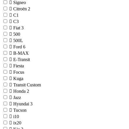
Signeo
Citroën
2
C1
C3
Fiat
3
500
500L
Ford
6
B-MAX
E-Transit
Fiesta
Focus
Kuga
Transit Custom
Honda
2
Jazz
Hyundai
3
Tucson
i10
ix20