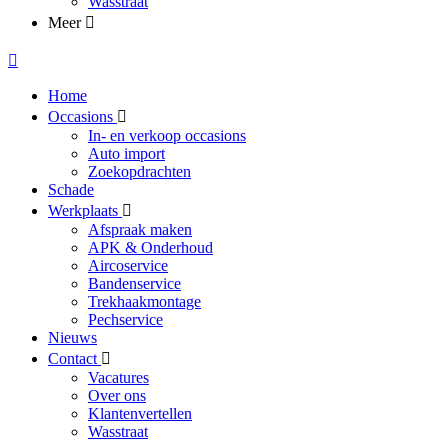
Wasstraat
Meer
Home
Occasions
In- en verkoop occasions
Auto import
Zoekopdrachten
Schade
Werkplaats
Afspraak maken
APK & Onderhoud
Aircoservice
Bandenservice
Trekhaakmontage
Pechservice
Nieuws
Contact
Vacatures
Over ons
Klantenvertellen
Wasstraat