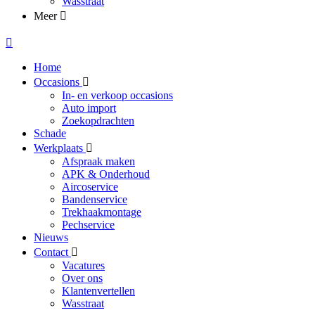
Wasstraat
Meer
Home
Occasions
In- en verkoop occasions
Auto import
Zoekopdrachten
Schade
Werkplaats
Afspraak maken
APK & Onderhoud
Aircoservice
Bandenservice
Trekhaakmontage
Pechservice
Nieuws
Contact
Vacatures
Over ons
Klantenvertellen
Wasstraat