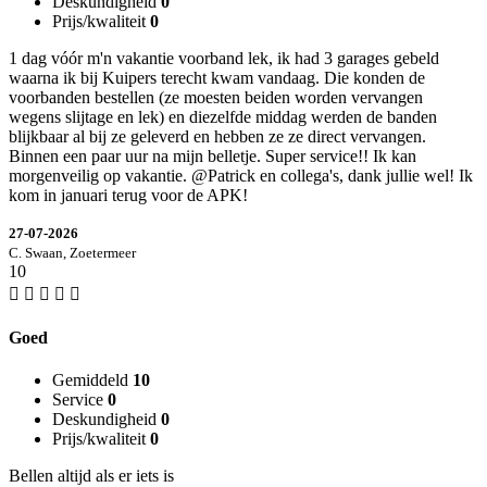
Deskundigheid
0
Prijs/kwaliteit
0
1 dag vóór m'n vakantie voorband lek, ik had 3 garages gebeld
waarna ik bij Kuipers terecht kwam vandaag. Die konden de
voorbanden bestellen (ze moesten beiden worden vervangen
wegens slijtage en lek) en diezelfde middag werden de banden
blijkbaar al bij ze geleverd en hebben ze ze direct vervangen.
Binnen een paar uur na mijn belletje. Super service!! Ik kan
morgenveilig op vakantie. @Patrick en collega's, dank jullie wel! Ik
kom in januari terug voor de APK!
27-07-2026
C. Swaan, Zoetermeer
10
Goed
Gemiddeld
10
Service
0
Deskundigheid
0
Prijs/kwaliteit
0
Bellen altijd als er iets is