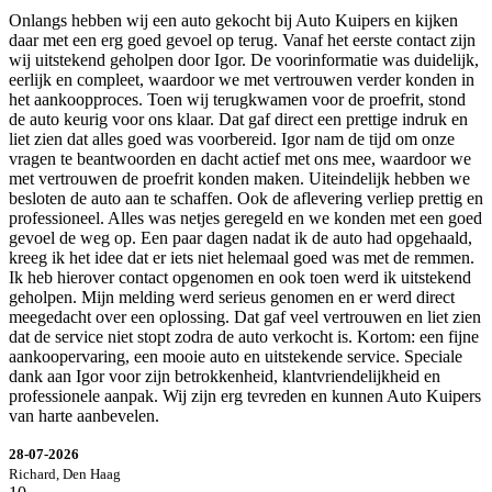
Onlangs hebben wij een auto gekocht bij Auto Kuipers en kijken
daar met een erg goed gevoel op terug. Vanaf het eerste contact zijn
wij uitstekend geholpen door Igor. De voorinformatie was duidelijk,
eerlijk en compleet, waardoor we met vertrouwen verder konden in
het aankoopproces. Toen wij terugkwamen voor de proefrit, stond
de auto keurig voor ons klaar. Dat gaf direct een prettige indruk en
liet zien dat alles goed was voorbereid. Igor nam de tijd om onze
vragen te beantwoorden en dacht actief met ons mee, waardoor we
met vertrouwen de proefrit konden maken. Uiteindelijk hebben we
besloten de auto aan te schaffen. Ook de aflevering verliep prettig en
professioneel. Alles was netjes geregeld en we konden met een goed
gevoel de weg op. Een paar dagen nadat ik de auto had opgehaald,
kreeg ik het idee dat er iets niet helemaal goed was met de remmen.
Ik heb hierover contact opgenomen en ook toen werd ik uitstekend
geholpen. Mijn melding werd serieus genomen en er werd direct
meegedacht over een oplossing. Dat gaf veel vertrouwen en liet zien
dat de service niet stopt zodra de auto verkocht is. Kortom: een fijne
aankoopervaring, een mooie auto en uitstekende service. Speciale
dank aan Igor voor zijn betrokkenheid, klantvriendelijkheid en
professionele aanpak. Wij zijn erg tevreden en kunnen Auto Kuipers
van harte aanbevelen.
28-07-2026
Richard, Den Haag