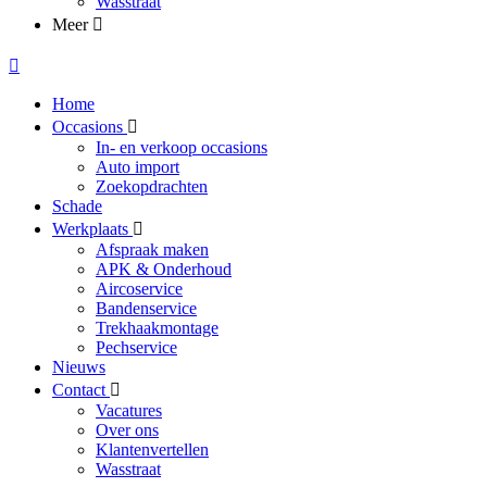
Wasstraat
Meer
Home
Occasions
In- en verkoop occasions
Auto import
Zoekopdrachten
Schade
Werkplaats
Afspraak maken
APK & Onderhoud
Aircoservice
Bandenservice
Trekhaakmontage
Pechservice
Nieuws
Contact
Vacatures
Over ons
Klantenvertellen
Wasstraat