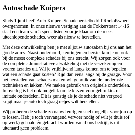
Autoschade Kuipers
Sinds 1 juni heeft Auto Kuipers Schadeherstelbedrijf Roelofswaert
overgenomen. In onze nieuwe vestiging aan de Fokkerstraat 14-16
staat een team van 5 specialisten voor je klaar om de meest
uiteenlopende schades, weer als nieuw te herstellen.
Met deze ontwikkeling ben je met al jouw autozaken bij ons aan het
goede adres. Naast onderhoud, keuringen en herstel kun je nu ook
bij de meest complexe schades bij ons terecht. Wij zorgen ook voor
de complete administratieve afwikkeling met de verzekering en
voeren taxaties uit. Wil je vrijblijvend langs komen om te bepalen
wat een schade gaat kosten? Rijd dan eens langs bij de garage. Voor
het herstellen van schades maken wij gebruik van de modernste
technieken en lakken. We maken gebruik van originele onderdelen.
In overleg is het ook mogelijk om te kiezen voor gebruikte- of
imitatie onderdelen. Dit is gunstig als je de schade niet vergoed
krijgt maar je auto toch graag netjes wilt herstellen.
Wij proberen de schade zo nauwkeurig én snel mogelijk voor jou op
te lossen. Heb je toch vervangend vervoer nodig of wilt je thuis (of
op werk) gehaald én gebracht worden vanaf ons bedrijf, is dit
uiteraard geen probleem.