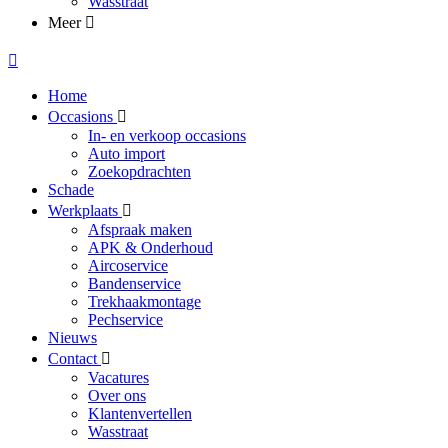
Wasstraat
Meer
Home
Occasions
In- en verkoop occasions
Auto import
Zoekopdrachten
Schade
Werkplaats
Afspraak maken
APK & Onderhoud
Aircoservice
Bandenservice
Trekhaakmontage
Pechservice
Nieuws
Contact
Vacatures
Over ons
Klantenvertellen
Wasstraat