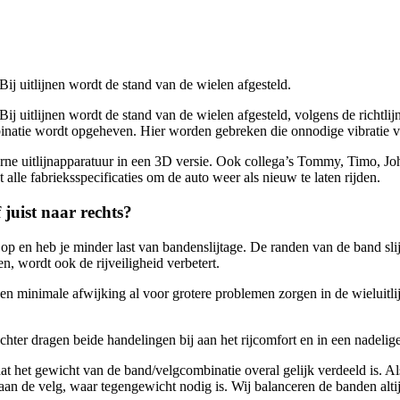
Bij uitlijnen wordt de stand van de wielen afgesteld.
 Bij uitlijnen wordt de stand van de wielen afgesteld, volgens de richtl
binatie wordt opgeheven. Hier worden gebreken die onnodige vibratie v
ne uitlijnapparatuur in een 3D versie. Ook collega’s Tommy, Timo, John
alle fabrieksspecificaties om de auto weer als nieuw te laten rijden.
 juist naar rechts?
op en heb je minder last van bandenslijtage. De randen van de band slijt
jnen, wordt ook de rijveiligheid verbetert.
en minimale afwijking al voor grotere problemen zorgen in de wieluitli
chter dragen beide handelingen bij aan het rijcomfort en in een nadelige 
t het gewicht van de band/velgcombinatie overal gelijk verdeeld is. Als 
an de velg, waar tegengewicht nodig is. Wij balanceren de banden alti