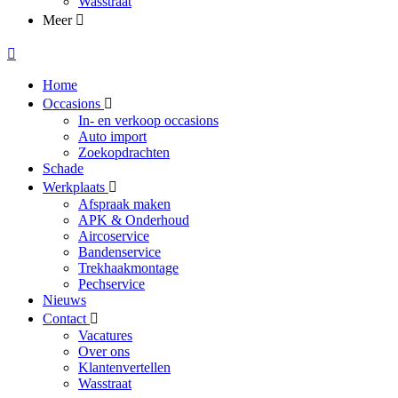
Wasstraat
Meer
Home
Occasions
In- en verkoop occasions
Auto import
Zoekopdrachten
Schade
Werkplaats
Afspraak maken
APK & Onderhoud
Aircoservice
Bandenservice
Trekhaakmontage
Pechservice
Nieuws
Contact
Vacatures
Over ons
Klantenvertellen
Wasstraat