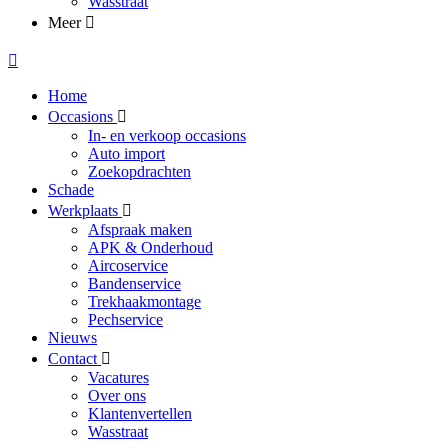
Wasstraat
Meer
Home
Occasions
In- en verkoop occasions
Auto import
Zoekopdrachten
Schade
Werkplaats
Afspraak maken
APK & Onderhoud
Aircoservice
Bandenservice
Trekhaakmontage
Pechservice
Nieuws
Contact
Vacatures
Over ons
Klantenvertellen
Wasstraat