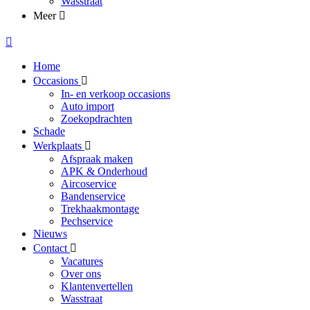
Wasstraat
Meer
Home
Occasions
In- en verkoop occasions
Auto import
Zoekopdrachten
Schade
Werkplaats
Afspraak maken
APK & Onderhoud
Aircoservice
Bandenservice
Trekhaakmontage
Pechservice
Nieuws
Contact
Vacatures
Over ons
Klantenvertellen
Wasstraat