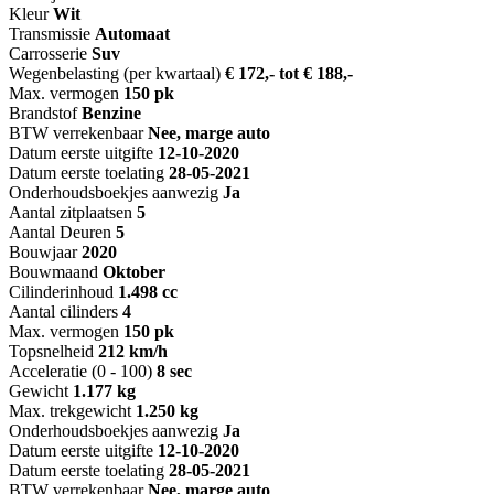
Kleur
Wit
Transmissie
Automaat
Carrosserie
Suv
Wegenbelasting (per kwartaal)
€ 172,- tot € 188,-
Max. vermogen
150 pk
Brandstof
Benzine
BTW verrekenbaar
Nee, marge auto
Datum eerste uitgifte
12-10-2020
Datum eerste toelating
28-05-2021
Onderhoudsboekjes aanwezig
Ja
Aantal zitplaatsen
5
Aantal Deuren
5
Bouwjaar
2020
Bouwmaand
Oktober
Cilinderinhoud
1.498 cc
Aantal cilinders
4
Max. vermogen
150 pk
Topsnelheid
212 km/h
Acceleratie (0 - 100)
8 sec
Gewicht
1.177 kg
Max. trekgewicht
1.250 kg
Onderhoudsboekjes aanwezig
Ja
Datum eerste uitgifte
12-10-2020
Datum eerste toelating
28-05-2021
BTW verrekenbaar
Nee, marge auto