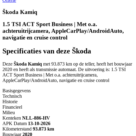
Offerte
Škoda Kamiq
1.5 TSI ACT Sport Business | Met o.a.
achteruitrijcamera, AppleCarPlay/AndroidAuto,
navigatie en cruise control
Specificaties van deze Škoda
Deze
Škoda Kamiq
met 93.873 km op de teller, heeft het bouwjaar
2020 en heeft als transmissie automaat. De uitvoering is: 1.5 TSI
ACT Sport Business | Met o.a. achteruitrijcamera,
AppleCarPlay/AndroidAuto, navigatie en cruise control
Basisgegevens
Technisch
Historie
Financieel
Milieu
Kenteken
NL
L-886-HV
APK Datum
13-10-2026
Kilometerstand
93.873 km
Bouwjaar
2020