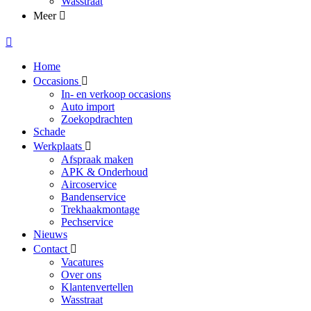
Wasstraat
Meer
Home
Occasions
In- en verkoop occasions
Auto import
Zoekopdrachten
Schade
Werkplaats
Afspraak maken
APK & Onderhoud
Aircoservice
Bandenservice
Trekhaakmontage
Pechservice
Nieuws
Contact
Vacatures
Over ons
Klantenvertellen
Wasstraat