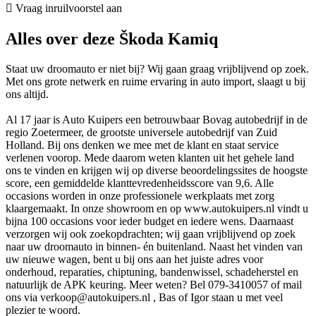
Vraag inruilvoorstel aan
Alles over deze Škoda Kamiq
Staat uw droomauto er niet bij? Wij gaan graag vrijblijvend op zoek.
Met ons grote netwerk en ruime ervaring in auto import, slaagt u bij
ons altijd.
Al 17 jaar is Auto Kuipers een betrouwbaar Bovag autobedrijf in de
regio Zoetermeer, de grootste universele autobedrijf van Zuid
Holland. Bij ons denken we mee met de klant en staat service
verlenen voorop. Mede daarom weten klanten uit het gehele land
ons te vinden en krijgen wij op diverse beoordelingssites de hoogste
score, een gemiddelde klanttevredenheidsscore van 9,6. Alle
occasions worden in onze professionele werkplaats met zorg
klaargemaakt. In onze showroom en op www.autokuipers.nl vindt u
bijna 100 occasions voor ieder budget en iedere wens. Daarnaast
verzorgen wij ook zoekopdrachten; wij gaan vrijblijvend op zoek
naar uw droomauto in binnen- én buitenland. Naast het vinden van
uw nieuwe wagen, bent u bij ons aan het juiste adres voor
onderhoud, reparaties, chiptuning, bandenwissel, schadeherstel en
natuurlijk de APK keuring. Meer weten? Bel 079-3410057 of mail
ons via verkoop@autokuipers.nl , Bas of Igor staan u met veel
plezier te woord.