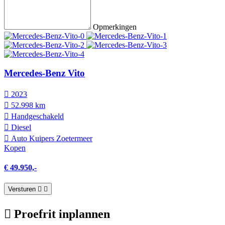
Opmerkingen
Mercedes-Benz Vito
2023
52.998 km
Hand­geschakeld
Diesel
Auto Kuipers Zoetermeer
Kopen
€ 49.950,-
Versturen
Proefrit inplannen