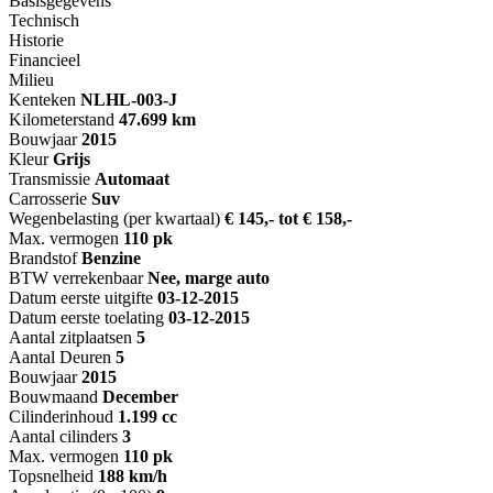
Basisgegevens
Technisch
Historie
Financieel
Milieu
Kenteken
NL
HL-003-J
Kilometerstand
47.699 km
Bouwjaar
2015
Kleur
Grijs
Transmissie
Automaat
Carrosserie
Suv
Wegenbelasting (per kwartaal)
€ 145,- tot € 158,-
Max. vermogen
110 pk
Brandstof
Benzine
BTW verrekenbaar
Nee, marge auto
Datum eerste uitgifte
03-12-2015
Datum eerste toelating
03-12-2015
Aantal zitplaatsen
5
Aantal Deuren
5
Bouwjaar
2015
Bouwmaand
December
Cilinderinhoud
1.199 cc
Aantal cilinders
3
Max. vermogen
110 pk
Topsnelheid
188 km/h