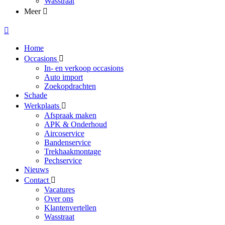
Wasstraat
Meer
Home
Occasions
In- en verkoop occasions
Auto import
Zoekopdrachten
Schade
Werkplaats
Afspraak maken
APK & Onderhoud
Aircoservice
Bandenservice
Trekhaakmontage
Pechservice
Nieuws
Contact
Vacatures
Over ons
Klantenvertellen
Wasstraat