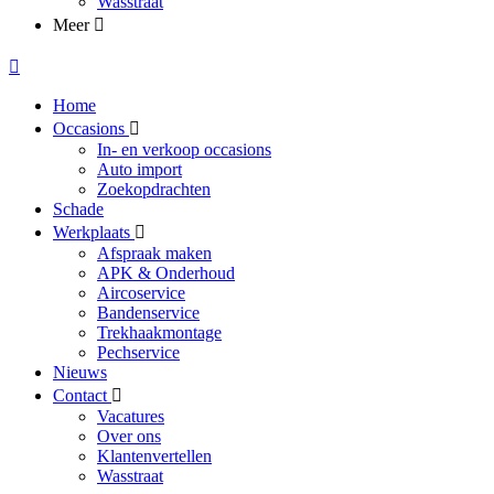
Wasstraat
Meer
Home
Occasions
In- en verkoop occasions
Auto import
Zoekopdrachten
Schade
Werkplaats
Afspraak maken
APK & Onderhoud
Aircoservice
Bandenservice
Trekhaakmontage
Pechservice
Nieuws
Contact
Vacatures
Over ons
Klantenvertellen
Wasstraat