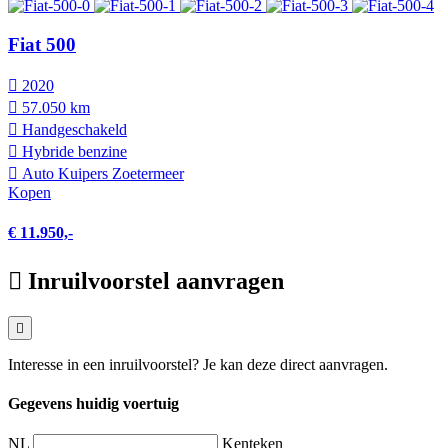
Fiat 500
2020
57.050 km
Hand­geschakeld
Hybride benzine
Auto Kuipers Zoetermeer
Kopen
€ 11.950,-
Inruilvoorstel aanvragen
Interesse in een inruilvoorstel? Je kan deze direct aanvragen.
Gegevens huidig voertuig
NL
Kenteken