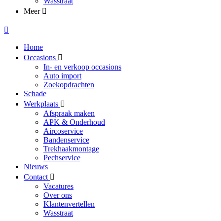
Wasstraat
Meer
Home
Occasions
In- en verkoop occasions
Auto import
Zoekopdrachten
Schade
Werkplaats
Afspraak maken
APK & Onderhoud
Aircoservice
Bandenservice
Trekhaakmontage
Pechservice
Nieuws
Contact
Vacatures
Over ons
Klantenvertellen
Wasstraat