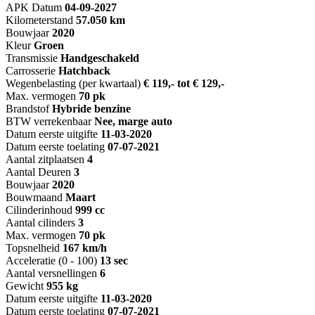
APK Datum
04-09-2027
Kilometerstand
57.050 km
Bouwjaar
2020
Kleur
Groen
Transmissie
Handgeschakeld
Carrosserie
Hatchback
Wegenbelasting (per kwartaal)
€ 119,- tot € 129,-
Max. vermogen
70 pk
Brandstof
Hybride benzine
BTW verrekenbaar
Nee, marge auto
Datum eerste uitgifte
11-03-2020
Datum eerste toelating
07-07-2021
Aantal zitplaatsen
4
Aantal Deuren
3
Bouwjaar
2020
Bouwmaand
Maart
Cilinderinhoud
999 cc
Aantal cilinders
3
Max. vermogen
70 pk
Topsnelheid
167 km/h
Acceleratie (0 - 100)
13 sec
Aantal versnellingen
6
Gewicht
955 kg
Datum eerste uitgifte
11-03-2020
Datum eerste toelating
07-07-2021