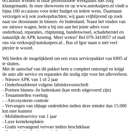
occasions worden in onze professionele werkplaats met zorg
klaargemaakt. In onze showroom en op www.autokuipers.nl vindt u
bijna 100 occasions voor ieder budget en iedere wens. Daarnaast
verzorgen wij ook zoekopdrachten; wij gaan vrijblijvend op zoek
naar uw droomauto in binnen- én buitenland. Naast het vinden van
uw nieuwe wagen, bent u bij ons aan het juiste adres voor
onderhoud, reparaties, chiptuning, bandenwissel, schadeherstel en
natuurlijk de APK keuring. Meer weten? Bel 079-3410057 of mail
ons via verkoop@autokuipers.nl , Bas of Igor staan u met veel
plezier te woord.
Wij bieden de mogelijkheid om een extra servicepakket van €895 af
te sluiten.
Met de aanschaf van dit pakket bent u compleet ontzorgd en krijgt
de auto alle service en reparaties die nodig zijn voor het afleverfeest.
- Nieuwe APK van 1 of 2 jaar
- Onderhoudsbeurt volgens fabrieksvoorschrift
- Poetsen binnen- én buitenkant (kan reeds uitgevoerd zijn)
- Tenaamstellen voertuig
- - Aircosysteem controle
- Vervangen van slijtage onderdelen indien deze minder dan 15.000
km mee kunnen
- Mobiliteitsservice van 1 jaar
- Luxe kentekenplaten
- Gratis vervangend vervoer indien beschikbaar