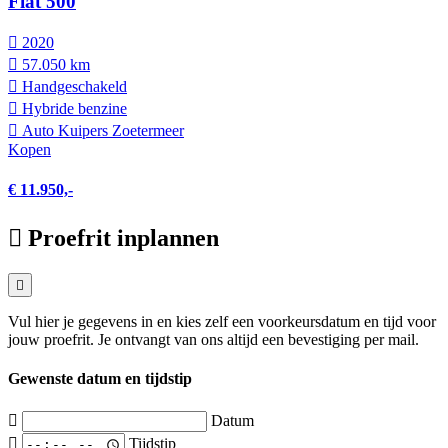
Fiat 500
2020
57.050 km
Hand­geschakeld
Hybride benzine
Auto Kuipers Zoetermeer
Kopen
€ 11.950,-
Proefrit inplannen
Vul hier je gegevens in en kies zelf een voorkeursdatum en tijd voor
jouw proefrit. Je ontvangt van ons altijd een bevestiging per mail.
Gewenste datum en tijdstip
Datum
Tijdstip