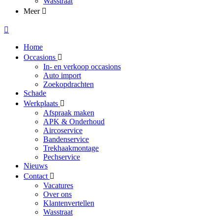
Wasstraat
Meer
Home
Occasions
In- en verkoop occasions
Auto import
Zoekopdrachten
Schade
Werkplaats
Afspraak maken
APK & Onderhoud
Aircoservice
Bandenservice
Trekhaakmontage
Pechservice
Nieuws
Contact
Vacatures
Over ons
Klantenvertellen
Wasstraat