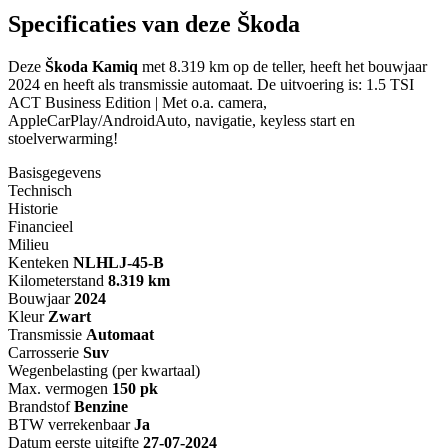
Specificaties van deze Škoda
Deze
Škoda Kamiq
met 8.319 km op de teller, heeft het bouwjaar
2024 en heeft als transmissie automaat. De uitvoering is: 1.5 TSI
ACT Business Edition | Met o.a. camera,
AppleCarPlay/AndroidAuto, navigatie, keyless start en
stoelverwarming!
Basisgegevens
Technisch
Historie
Financieel
Milieu
Kenteken
NL
HLJ-45-B
Kilometerstand
8.319 km
Bouwjaar
2024
Kleur
Zwart
Transmissie
Automaat
Carrosserie
Suv
Wegenbelasting (per kwartaal)
Max. vermogen
150 pk
Brandstof
Benzine
BTW verrekenbaar
Ja
Datum eerste uitgifte
27-07-2024