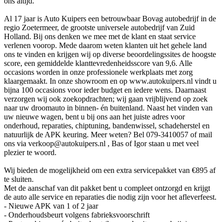
ons altijd.
Al 17 jaar is Auto Kuipers een betrouwbaar Bovag autobedrijf in de
regio Zoetermeer, de grootste universele autobedrijf van Zuid
Holland. Bij ons denken we mee met de klant en staat service
verlenen voorop. Mede daarom weten klanten uit het gehele land
ons te vinden en krijgen wij op diverse beoordelingssites de hoogste
score, een gemiddelde klanttevredenheidsscore van 9,6. Alle
occasions worden in onze professionele werkplaats met zorg
klaargemaakt. In onze showroom en op www.autokuipers.nl vindt u
bijna 100 occasions voor ieder budget en iedere wens. Daarnaast
verzorgen wij ook zoekopdrachten; wij gaan vrijblijvend op zoek
naar uw droomauto in binnen- én buitenland. Naast het vinden van
uw nieuwe wagen, bent u bij ons aan het juiste adres voor
onderhoud, reparaties, chiptuning, bandenwissel, schadeherstel en
natuurlijk de APK keuring. Meer weten? Bel 079-3410057 of mail
ons via verkoop@autokuipers.nl , Bas of Igor staan u met veel
plezier te woord.
Wij bieden de mogelijkheid om een extra servicepakket van €895 af
te sluiten.
Met de aanschaf van dit pakket bent u compleet ontzorgd en krijgt
de auto alle service en reparaties die nodig zijn voor het afleverfeest.
- Nieuwe APK van 1 of 2 jaar
- Onderhoudsbeurt volgens fabrieksvoorschrift