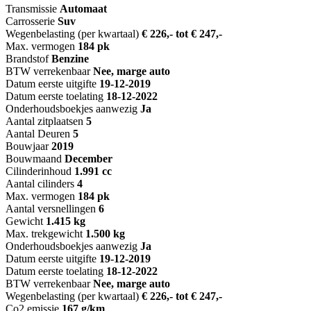
Transmissie
Automaat
Carrosserie
Suv
Wegenbelasting (per kwartaal)
€ 226,- tot € 247,-
Max. vermogen
184 pk
Brandstof
Benzine
BTW verrekenbaar
Nee, marge auto
Datum eerste uitgifte
19-12-2019
Datum eerste toelating
18-12-2022
Onderhoudsboekjes aanwezig
Ja
Aantal zitplaatsen
5
Aantal Deuren
5
Bouwjaar
2019
Bouwmaand
December
Cilinderinhoud
1.991 cc
Aantal cilinders
4
Max. vermogen
184 pk
Aantal versnellingen
6
Gewicht
1.415 kg
Max. trekgewicht
1.500 kg
Onderhoudsboekjes aanwezig
Ja
Datum eerste uitgifte
19-12-2019
Datum eerste toelating
18-12-2022
BTW verrekenbaar
Nee, marge auto
Wegenbelasting (per kwartaal)
€ 226,- tot € 247,-
Co2 emissie
167 g/km