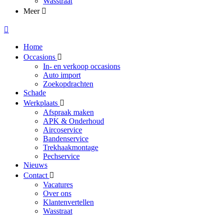
Wasstraat
Meer
Home
Occasions
In- en verkoop occasions
Auto import
Zoekopdrachten
Schade
Werkplaats
Afspraak maken
APK & Onderhoud
Aircoservice
Bandenservice
Trekhaakmontage
Pechservice
Nieuws
Contact
Vacatures
Over ons
Klantenvertellen
Wasstraat