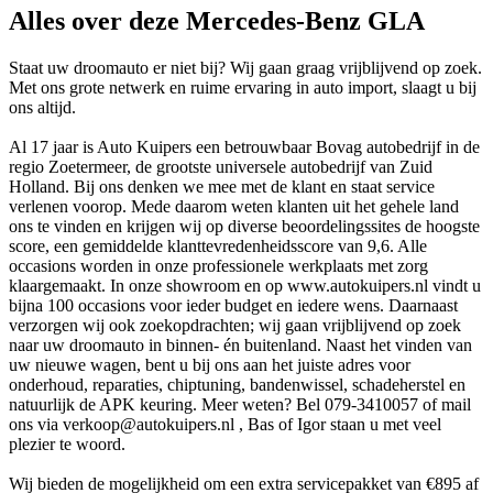
Alles over deze Mercedes-Benz GLA
Staat uw droomauto er niet bij? Wij gaan graag vrijblijvend op zoek.
Met ons grote netwerk en ruime ervaring in auto import, slaagt u bij
ons altijd.
Al 17 jaar is Auto Kuipers een betrouwbaar Bovag autobedrijf in de
regio Zoetermeer, de grootste universele autobedrijf van Zuid
Holland. Bij ons denken we mee met de klant en staat service
verlenen voorop. Mede daarom weten klanten uit het gehele land
ons te vinden en krijgen wij op diverse beoordelingssites de hoogste
score, een gemiddelde klanttevredenheidsscore van 9,6. Alle
occasions worden in onze professionele werkplaats met zorg
klaargemaakt. In onze showroom en op www.autokuipers.nl vindt u
bijna 100 occasions voor ieder budget en iedere wens. Daarnaast
verzorgen wij ook zoekopdrachten; wij gaan vrijblijvend op zoek
naar uw droomauto in binnen- én buitenland. Naast het vinden van
uw nieuwe wagen, bent u bij ons aan het juiste adres voor
onderhoud, reparaties, chiptuning, bandenwissel, schadeherstel en
natuurlijk de APK keuring. Meer weten? Bel 079-3410057 of mail
ons via verkoop@autokuipers.nl , Bas of Igor staan u met veel
plezier te woord.
Wij bieden de mogelijkheid om een extra servicepakket van €895 af