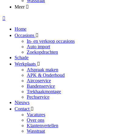
Wasstraat
Meer
Home
Occasions
In- en verkoop occasions
Auto import
Zoekopdrachten
Schade
Werkplaats
Afspraak maken
APK & Onderhoud
Aircoservice
Bandenservice
Trekhaakmontage
Pechservice
Nieuws
Contact
Vacatures
Over ons
Klantenvertellen
Wasstraat