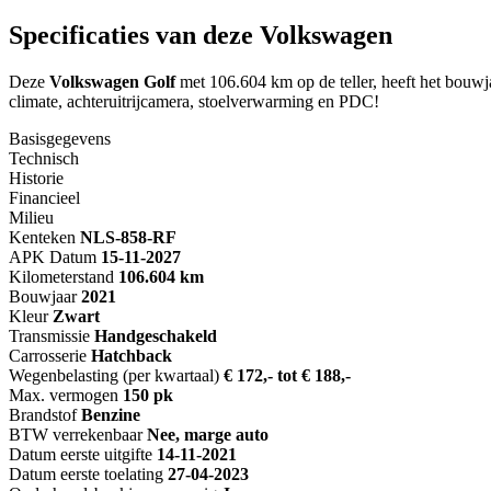
Specificaties van deze Volkswagen
Deze
Volkswagen Golf
met 106.604 km op de teller, heeft het bouw
climate, achteruitrijcamera, stoelverwarming en PDC!
Basisgegevens
Technisch
Historie
Financieel
Milieu
Kenteken
NL
S-858-RF
APK Datum
15-11-2027
Kilometerstand
106.604 km
Bouwjaar
2021
Kleur
Zwart
Transmissie
Handgeschakeld
Carrosserie
Hatchback
Wegenbelasting (per kwartaal)
€ 172,- tot € 188,-
Max. vermogen
150 pk
Brandstof
Benzine
BTW verrekenbaar
Nee, marge auto
Datum eerste uitgifte
14-11-2021
Datum eerste toelating
27-04-2023