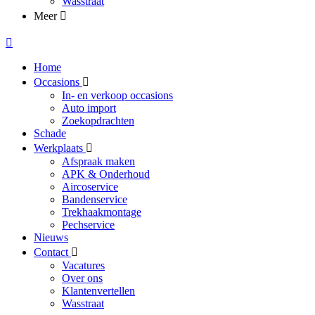
Wasstraat
Meer
Home
Occasions
In- en verkoop occasions
Auto import
Zoekopdrachten
Schade
Werkplaats
Afspraak maken
APK & Onderhoud
Aircoservice
Bandenservice
Trekhaakmontage
Pechservice
Nieuws
Contact
Vacatures
Over ons
Klantenvertellen
Wasstraat