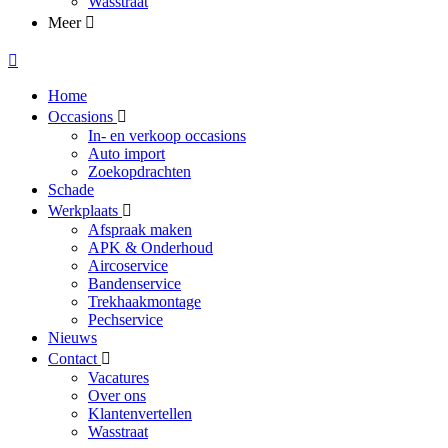
Wasstraat
Meer
Home
Occasions
In- en verkoop occasions
Auto import
Zoekopdrachten
Schade
Werkplaats
Afspraak maken
APK & Onderhoud
Aircoservice
Bandenservice
Trekhaakmontage
Pechservice
Nieuws
Contact
Vacatures
Over ons
Klantenvertellen
Wasstraat