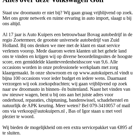
Staat uw droomauto er niet bij? Wij gaan graag vrijblijvend op zoek.
Met ons grote netwerk en ruime ervaring in auto import, slaagt u bij
ons altijd.
Al 17 jaar is Auto Kuipers een betrouwbaar Bovag autobedrijf in de
regio Zoetermeer, de grootste universele autobedrijf van Zuid
Holland. Bij ons denken we mee met de klant en staat service
verlenen voorop. Mede daarom weten klanten uit het gehele land
ons te vinden en krijgen wij op diverse beoordelingssites de hoogste
score, een gemiddelde klanttevredenheidsscore van 9,6. Alle
occasions worden in onze professionele werkplaats met zorg
klaargemaakt. In onze showroom en op www.autokuipers.nl vindt u
bijna 100 occasions voor ieder budget en iedere wens. Daarnaast
verzorgen wij ook zoekopdrachten; wij gaan vrijblijvend op zoek
naar uw droomauto in binnen- én buitenland. Naast het vinden van
uw nieuwe wagen, bent u bij ons aan het juiste adres voor
onderhoud, reparaties, chiptuning, bandenwissel, schadeherstel en
natuurlijk de APK keuring. Meer weten? Bel 079-3410057 of mail
ons via verkoop@autokuipers.nl , Bas of Igor staan u met veel
plezier te woord.
Wij bieden de mogelijkheid om een extra servicepakket van €895 af
te sluiten.