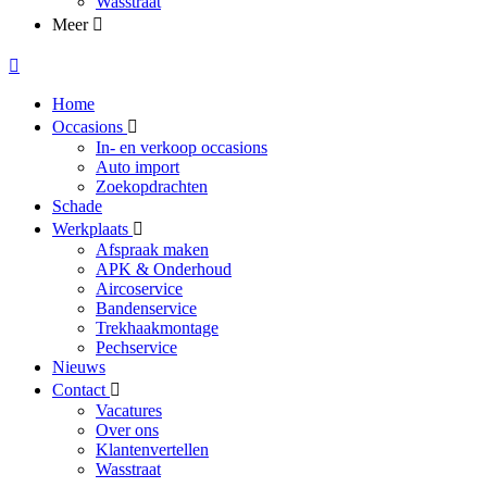
Wasstraat
Meer
Home
Occasions
In- en verkoop occasions
Auto import
Zoekopdrachten
Schade
Werkplaats
Afspraak maken
APK & Onderhoud
Aircoservice
Bandenservice
Trekhaakmontage
Pechservice
Nieuws
Contact
Vacatures
Over ons
Klantenvertellen
Wasstraat