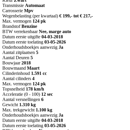
Kleur
Zwart
Transmissie
Automaat
Carrosserie
Mpv
Wegenbelasting (per kwartaal)
€ 199,- tot € 217,-
Max. vermogen
124 pk
Brandstof
Benzine
BTW verrekenbaar
Nee, marge auto
Datum eerste uitgifte
04-03-2018
Datum eerste toelating
03-05-2026
Onderhoudsboekjes aanwezig
Ja
Aantal zitplaatsen
5
Aantal Deuren
5
Bouwjaar
2018
Bouwmaand
Maart
Cilinderinhoud
1.591 cc
Aantal cilinders
4
Max. vermogen
124 pk
Topsnelheid
178 km/h
Acceleratie (0 - 100)
12 sec
Aantal versnellingen
6
Gewicht
1.310 kg
Max. trekgewicht
1.100 kg
Onderhoudsboekjes aanwezig
Ja
Datum eerste uitgifte
04-03-2018
Datum eerste toelating
03-05-2026