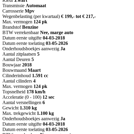
Kleur
Zwart
Transmissie
Automaat
Carrosserie
Mpv
Wegenbelasting (per kwartaal)
€ 199,- tot € 217,-
Max. vermogen
124 pk
Brandstof
Benzine
BTW verrekenbaar
Nee, marge auto
Datum eerste uitgifte
04-03-2018
Datum eerste toelating
03-05-2026
Onderhoudsboekjes aanwezig
Ja
Aantal zitplaatsen
5
Aantal Deuren
5
Bouwjaar
2018
Bouwmaand
Maart
Cilinderinhoud
1.591 cc
Aantal cilinders
4
Max. vermogen
124 pk
Topsnelheid
178 km/h
Acceleratie (0 - 100)
12 sec
Aantal versnellingen
6
Gewicht
1.310 kg
Max. trekgewicht
1.100 kg
Onderhoudsboekjes aanwezig
Ja
Datum eerste uitgifte
04-03-2018
Datum eerste toelating
03-05-2026