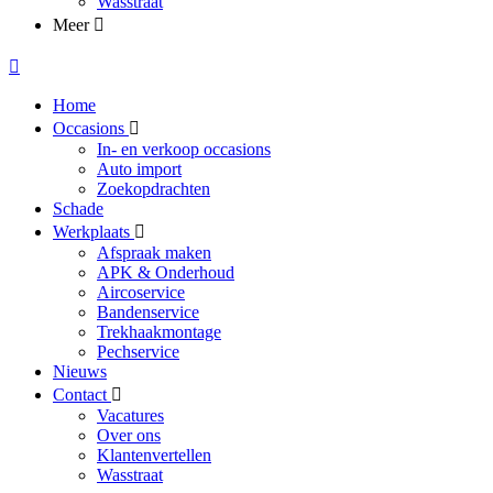
Wasstraat
Meer
Home
Occasions
In- en verkoop occasions
Auto import
Zoekopdrachten
Schade
Werkplaats
Afspraak maken
APK & Onderhoud
Aircoservice
Bandenservice
Trekhaakmontage
Pechservice
Nieuws
Contact
Vacatures
Over ons
Klantenvertellen
Wasstraat